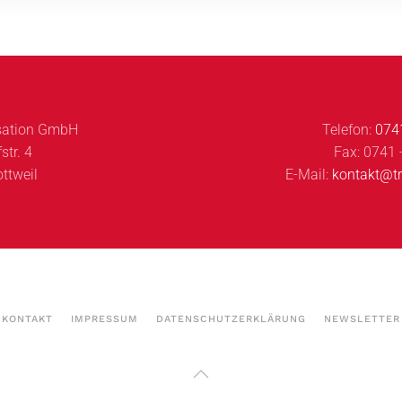
isation GmbH
Telefon:
0741
tr. 4
Fax: 0741 
ttweil
E-Mail:
kontakt@tr
KONTAKT
IMPRESSUM
DATENSCHUTZERKLÄRUNG
NEWSLETTER