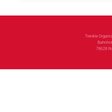
Trenkle Organ
Bahnhofs
78628 Ro